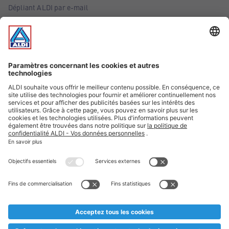
Dépliant ALDI par e-mail
Offres
Infos essentielles
Suivez ALDI Belgique
Textes marqués d'un astérisque et mentions légales
* Nous vendons ces articles temporairement et jusqu'à
épuisement des stocks. Nous comptons sur votre compréhension
au cas où, malgré le planning bien étudié, nous serions
prématurément en rupture de stock. Prix Recupel et TVA incl.
** Sur ce site, l’utilisation de la forme masculine a été adoptée