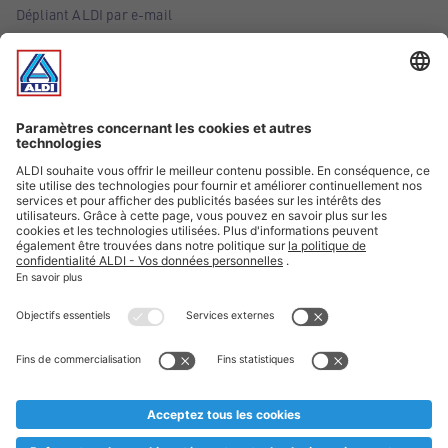
Dépliant ALDI par e-mail
Offres
Infos essentielles
Suivez ALDI Belgique
Textes marqués d'un astérisque et mentions légales
* Nous vendons ces articles temporairement et jusqu'à
épuisement des stocks. Nous comptons sur votre compréhension
au cas où, malgré le planning bien étudié, nous serions
prématurément en rupture de stock. Prix Recupel et TVA incl.
** Sur ce site, l’utilisation de la forme masculine a été adoptée