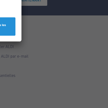
ce
ALDI
ter ALDI
 ALDI par e-mail
sentielles