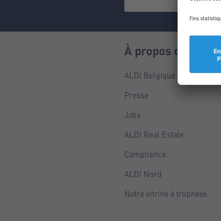
À propos de nous
ALDI Belgique
Presse
Jobs
ALDI Real Estate
Compliance
ALDI Nord
Notre vitrine à trophées