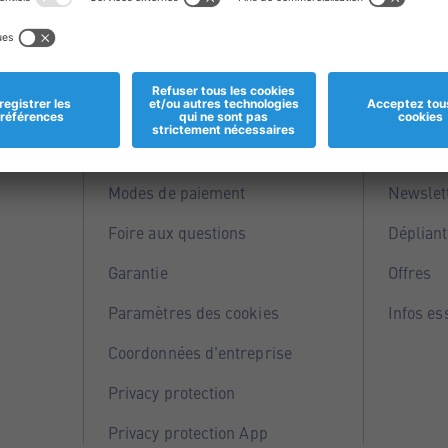
Informations
Servi
Magasins
Points 
Modes de paiement
Newslet
Foire aux questions
Dépliant
Garantie
Offres
Paramètres des cookies
Infos es
Coordonnées d'entreprise
Privacy protection
Privacy protection App