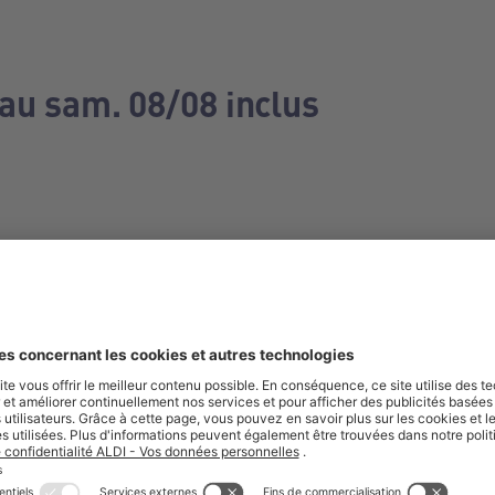
 au sam. 08/08 inclus
e manquez aucune de nos offres.
S