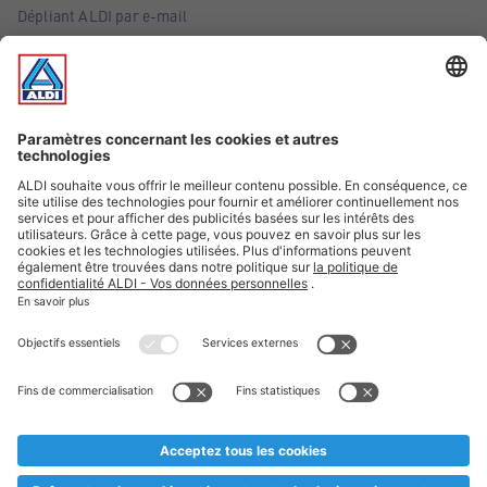
Dépliant ALDI par e-mail
Offres
Infos essentielles
Suivez ALDI Belgique
Textes marqués d'un astérisque et mentions légales
* Nous vendons ces articles temporairement et jusqu'à
épuisement des stocks. Nous comptons sur votre compréhension
au cas où, malgré le planning bien étudié, nous serions
prématurément en rupture de stock. Prix Recupel et TVA incl.
** Sur ce site, l’utilisation de la forme masculine a été adoptée