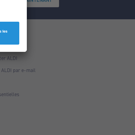
ce
ALDI
ter ALDI
 ALDI par e-mail
sentielles