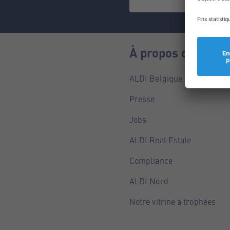
À propos de nous
ALDI Belgique
Presse
Jobs
ALDI Real Estate
Compliance
ALDI Nord
Notre vitrine à trophées