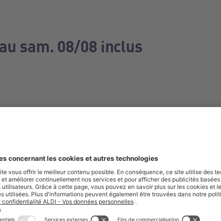
 au sam. 08/08 inclus
e manquez aucune de nos offres.
S