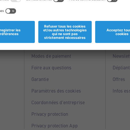
Informations
Servi
Magasins
Points 
Modes de paiement
Newslet
Foire aux questions
Dépliant
Garantie
Offres
Paramètres des cookies
Infos es
Coordonnées d'entreprise
Privacy protection
Privacy protection App