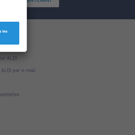
ce
ALDI
ter ALDI
 ALDI par e-mail
sentielles