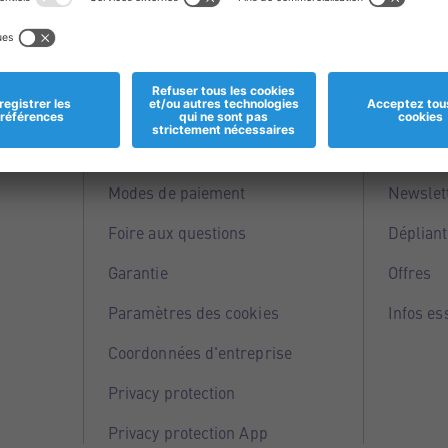
Informations
Servi
Magasins
Points 
Modes de paiement
Newslet
Foire aux questions
Dépliant
Garantie
Offres
Paramètres des cookies
Infos es
Coordonnées d'entreprise
Privacy protection
Privacy protection App