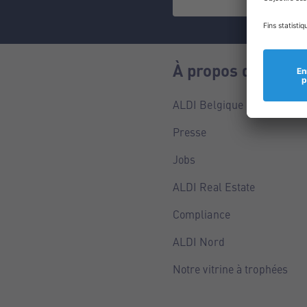
À propos de nous
ALDI Belgique
Presse
Jobs
ALDI Real Estate
Compliance
ALDI Nord
Notre vitrine à trophées