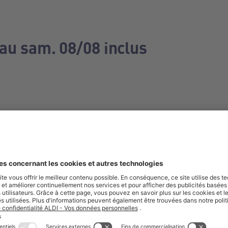
 au sam. 08/08 inclus
e manquez aucune de nos offres.
S