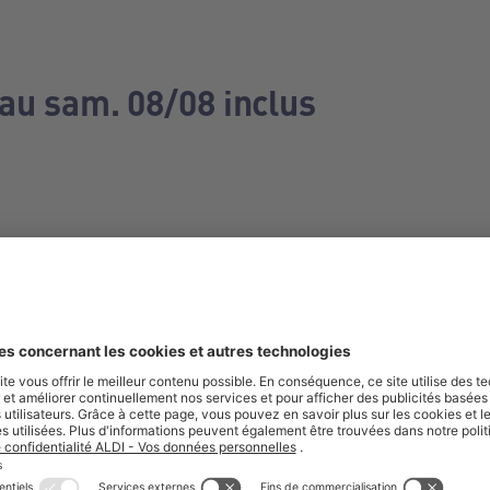
 au sam. 08/08 inclus
e manquez aucune de nos offres.
S