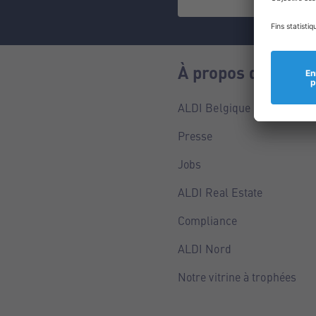
À propos de nous
ALDI Belgique
Presse
Jobs
ALDI Real Estate
Compliance
ALDI Nord
Notre vitrine à trophées