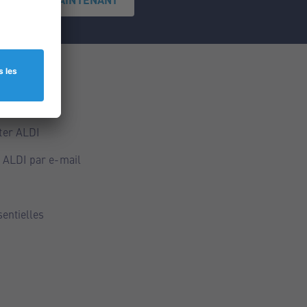
ce
ALDI
ter ALDI
 ALDI par e-mail
sentielles