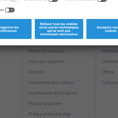
Informations
Servi
Magasins
Points 
Modes de paiement
Newslet
Foire aux questions
Dépliant
Garantie
Offres
Paramètres des cookies
Infos es
Coordonnées d'entreprise
Privacy protection
Privacy protection App