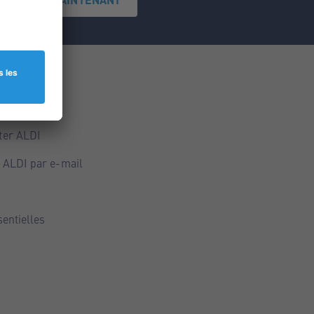
ce
ALDI
ter ALDI
 ALDI par e-mail
sentielles