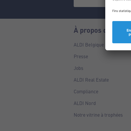
À propos de nous
ALDI Belgique
Presse
Jobs
ALDI Real Estate
Compliance
ALDI Nord
Notre vitrine à trophées