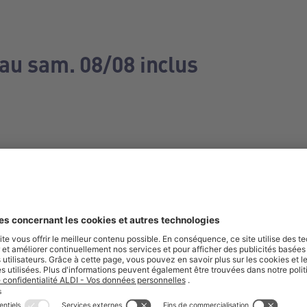
 au sam. 08/08 inclus
e manquez aucune de nos offres.
S