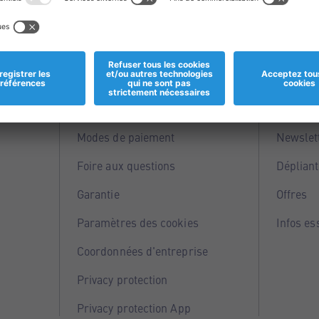
Informations
Servi
Magasins
Points 
Modes de paiement
Newslet
Foire aux questions
Dépliant
Garantie
Offres
Paramètres des cookies
Infos es
Coordonnées d'entreprise
Privacy protection
Privacy protection App