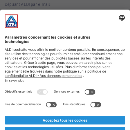
Dépliant ALDI par e-mail
Offres
Infos essentielles
Suivez ALDI Belgique
Textes marqués d'un astérisque et mentions légales
* Nous vendons ces articles temporairement et jusqu'à
épuisement des stocks. Nous comptons sur votre compréhension
au cas où, malgré le planning bien étudié, nous serions
prématurément en rupture de stock. Prix Recupel et TVA incl.
** Sur ce site, l’utilisation de la forme masculine a été adoptée