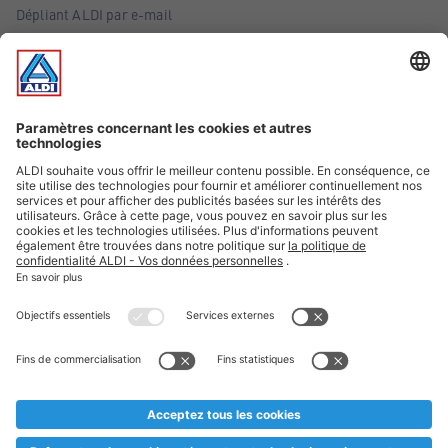
Dépliant ALDI par e-mail
Offres
Infos essentielles
Suivez ALDI Belgique
Textes marqués d'un astérisque et mentions légales
* Nous vendons ces articles temporairement et jusqu'à
épuisement des stocks. Nous comptons sur votre compréhension
au cas où, malgré le planning bien étudié, nous serions
prématurément en rupture de stock. Prix Recupel et TVA incl.
** Sur ce site, l’utilisation de la forme masculine a été adoptée