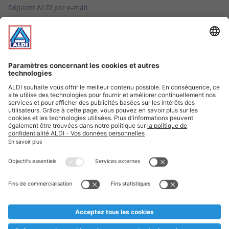
Dépliant ALDI par e-mail
Offres
Infos essentielles
Suivez ALDI Belgique
Textes marqués d'un astérisque et mentions légales
* Nous vendons ces articles temporairement et jusqu'à
épuisement des stocks. Nous comptons sur votre compréhension
au cas où, malgré le planning bien étudié, nous serions
prématurément en rupture de stock. Prix Recupel et TVA incl.
** Sur ce site, l’utilisation de la forme masculine a été adoptée