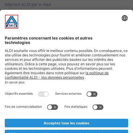
Dépliant ALDI par e-mail
Offres
Infos essentielles
Suivez ALDI Belgique
Textes marqués d'un astérisque et mentions légales
* Nous vendons ces articles temporairement et jusqu'à
épuisement des stocks. Nous comptons sur votre compréhension
au cas où, malgré le planning bien étudié, nous serions
prématurément en rupture de stock. Prix Recupel et TVA incl.
** Sur ce site, l’utilisation de la forme masculine a été adoptée