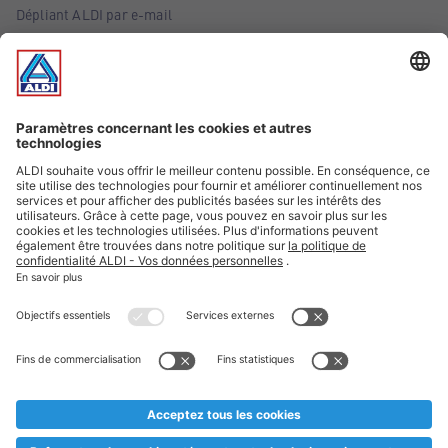
Dépliant ALDI par e-mail
Offres
Infos essentielles
Suivez ALDI Belgique
Textes marqués d'un astérisque et mentions légales
* Nous vendons ces articles temporairement et jusqu'à
épuisement des stocks. Nous comptons sur votre compréhension
au cas où, malgré le planning bien étudié, nous serions
prématurément en rupture de stock. Prix Recupel et TVA incl.
** Sur ce site, l’utilisation de la forme masculine a été adoptée