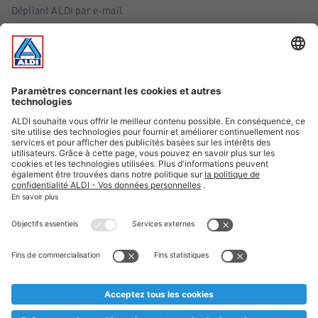
Dépliant ALDI par e-mail
Offres
Infos essentielles
Suivez ALDI Belgique
Textes marqués d'un astérisque et mentions légales
* Nous vendons ces articles temporairement et jusqu'à
épuisement des stocks. Nous comptons sur votre compréhension
au cas où, malgré le planning bien étudié, nous serions
prématurément en rupture de stock. Prix Recupel et TVA incl.
** Sur ce site, l’utilisation de la forme masculine a été adoptée