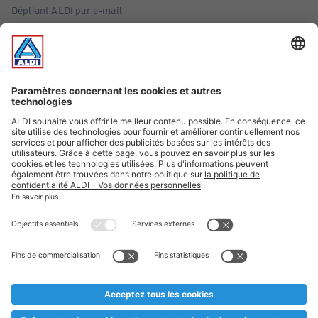
Dépliant ALDI par e-mail
Offres
Infos essentielles
Suivez ALDI Belgique
Textes marqués d'un astérisque et mentions légales
* Nous vendons ces articles temporairement et jusqu'à
épuisement des stocks. Nous comptons sur votre compréhension
au cas où, malgré le planning bien étudié, nous serions
prématurément en rupture de stock. Prix Recupel et TVA incl.
** Sur ce site, l’utilisation de la forme masculine a été adoptée