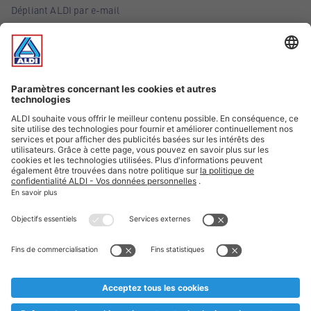
Dépliant ALDI par e-mail
Offres
Infos essentielles
Suivez ALDI Belgique
Textes marqués d'un astérisque et mentions légales
* Nous vendons ces articles temporairement et jusqu'à
épuisement des stocks. Nous comptons sur votre compréhension
au cas où, malgré le planning bien étudié, nous serions
prématurément en rupture de stock. Prix Recupel et TVA incl.
** Sur ce site, l’utilisation de la forme masculine a été adoptée