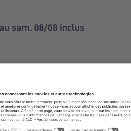
 au sam. 08/08 inclus
e manquez aucune de nos offres.
S