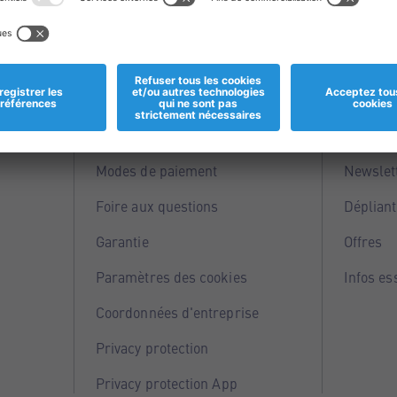
Informations
Servi
Magasins
Points 
Modes de paiement
Newslet
Foire aux questions
Dépliant
Garantie
Offres
Paramètres des cookies
Infos es
Coordonnées d'entreprise
Privacy protection
Privacy protection App