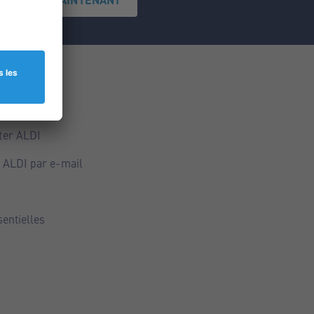
ce
ALDI
ter ALDI
 ALDI par e-mail
sentielles