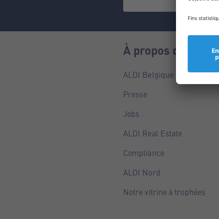
À propos de nous
ALDI Belgique
Presse
Jobs
ALDI Real Estate
Compliance
ALDI Nord
Notre vitrine à trophées