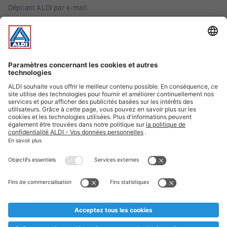
Dépliant ALDI par e-mail
Offres
Infos essentielles
Suivez ALDI Belgique
Textes marqués d'un astérisque et mentions légales
* Nous vendons ces articles temporairement et jusqu'à
épuisement des stocks. Nous comptons sur votre compréhension
au cas où, malgré le planning bien étudié, nous serions
prématurément en rupture de stock. Prix Recupel et TVA incl.
** Sur ce site, l’utilisation de la forme masculine a été adoptée