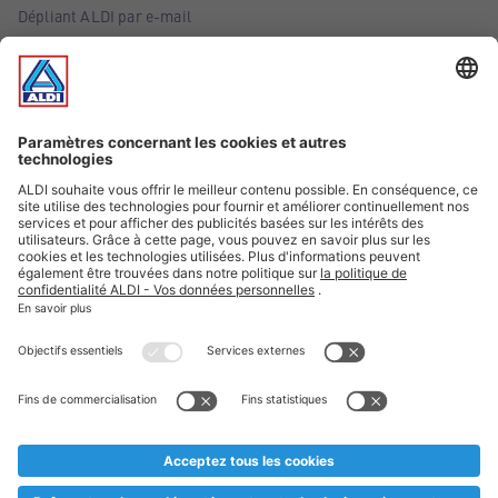
Dépliant ALDI par e-mail
Offres
Infos essentielles
Suivez ALDI Belgique
Textes marqués d'un astérisque et mentions légales
* Nous vendons ces articles temporairement et jusqu'à
épuisement des stocks. Nous comptons sur votre compréhension
au cas où, malgré le planning bien étudié, nous serions
prématurément en rupture de stock. Prix Recupel et TVA incl.
** Sur ce site, l’utilisation de la forme masculine a été adoptée