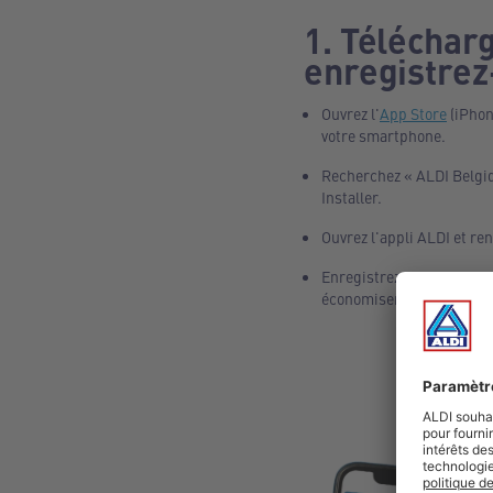
1. Télécharg
enregistrez
Ouvrez l'
App Store
(iPhon
votre smartphone.
Recherchez « ALDI Belgiq
Installer.
Ouvrez l'appli ALDI et re
Enregistrez-vous facile
économiser.