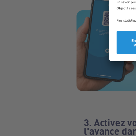
3. Activez v
l'avance dan