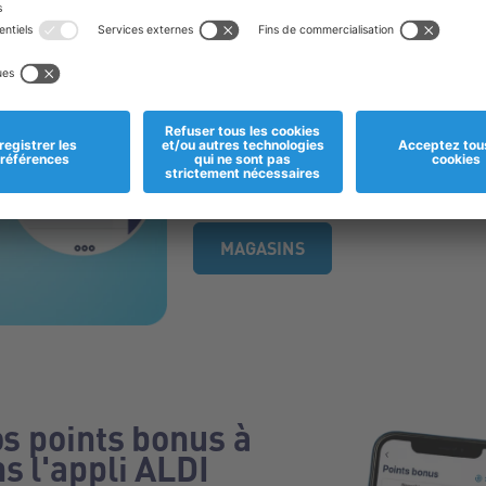
2. Accumulez des p
chaque achat
Scannez l'appli ALDI à chaque achat pour
Scannez-la à la caisse avant de payer.
Votre achat sera enregistré et vos points 
de points.
MAGASINS
os points bonus à
s l'appli ALDI