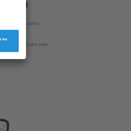
oints à
 accumuler des points.
seront ajoutés à votre solde