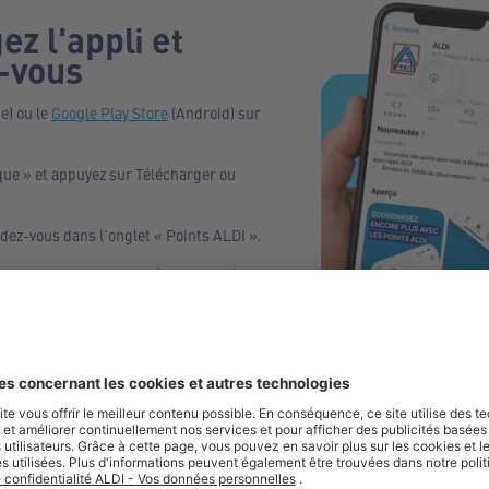
ez l'appli et
-vous
e) ou le
Google Play Store
(Android) sur
ue » et appuyez sur Télécharger ou
ndez-vous dans l'onglet « Points ALDI ».
ment et commencez immédiatement à