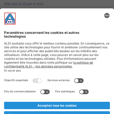
Dépliant ALDI par e-mail
Offres
Infos essentielles
Suivez ALDI Belgique
Textes marqués d'un astérisque et mentions légales
* Nous vendons ces articles temporairement et jusqu'à
épuisement des stocks. Nous comptons sur votre compréhension
au cas où, malgré le planning bien étudié, nous serions
prématurément en rupture de stock. Prix Recupel et TVA incl.
** Sur ce site, l’utilisation de la forme masculine a été adoptée