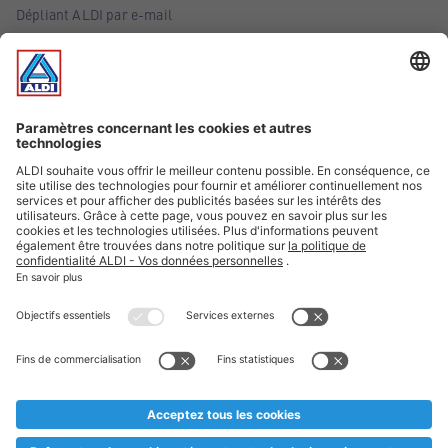
Dépliant ALDI par e-mail
Offres
Infos essentielles
Suivez ALDI Belgique
Textes marqués d'un astérisque et mentions légales
* Nous vendons ces articles temporairement et jusqu'à
épuisement des stocks. Nous comptons sur votre compréhension
au cas où, malgré le planning bien étudié, nous serions
prématurément en rupture de stock. Prix Recupel et TVA incl.
** Sur ce site, l’utilisation de la forme masculine a été adoptée