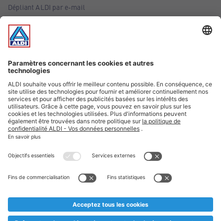
Dépliant ALDI par e-mail
Offres
Infos essentielles
Suivez ALDI Belgique
Textes marqués d'un astérisque et mentions légales
* Nous vendons ces articles temporairement et jusqu'à
épuisement des stocks. Nous comptons sur votre compréhension
au cas où, malgré le planning bien étudié, nous serions
prématurément en rupture de stock. Prix Recupel et TVA incl.
** Sur ce site, l’utilisation de la forme masculine a été adoptée