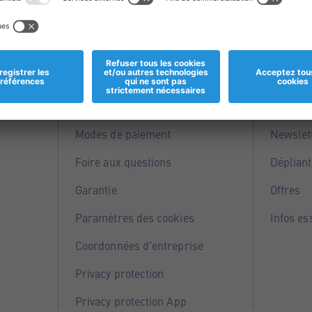
Informations
Servi
Magasins
Points 
Modes de paiement
Newslet
Foire aux questions
Dépliant
Garantie
Offres
Paramètres des cookies
Infos es
Coordonnées d'entreprise
Privacy protection
Privacy protection App