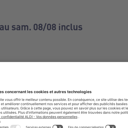
 au sam. 08/08 inclus
e manquez aucune de nos offres.
S