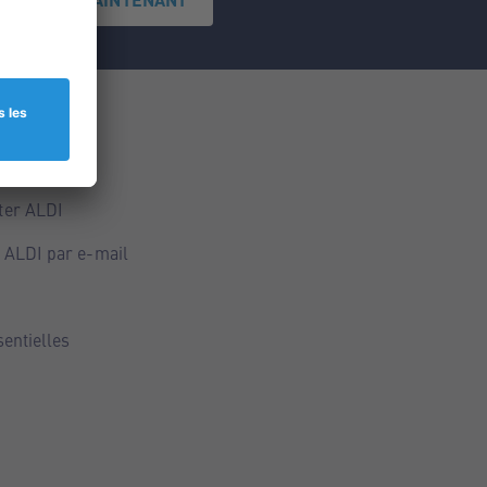
ce
ALDI
ter ALDI
 ALDI par e-mail
sentielles