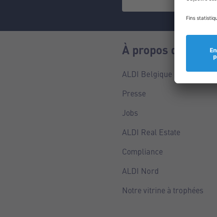
À propos de nous
ALDI Belgique
Presse
Jobs
ALDI Real Estate
Compliance
ALDI Nord
Notre vitrine à trophées