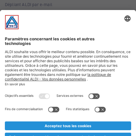
Dépliant ALDI par e-mail
Offres
Infos essentielles
Suivez ALDI Belgique
Textes marqués d'un astérisque et mentions légales
* Nous vendons ces articles temporairement et jusqu'à
épuisement des stocks. Nous comptons sur votre compréhension
au cas où, malgré le planning bien étudié, nous serions
prématurément en rupture de stock. Prix Recupel et TVA incl.
** Sur ce site, l’utilisation de la forme masculine a été adoptée