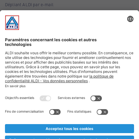
Dépliant ALDI par e-mail
Offres
Infos essentielles
Suivez ALDI Belgique
Textes marqués d'un astérisque et mentions légales
* Nous vendons ces articles temporairement et jusqu'à
épuisement des stocks. Nous comptons sur votre compréhension
au cas où, malgré le planning bien étudié, nous serions
prématurément en rupture de stock. Prix Recupel et TVA incl.
** Sur ce site, l’utilisation de la forme masculine a été adoptée