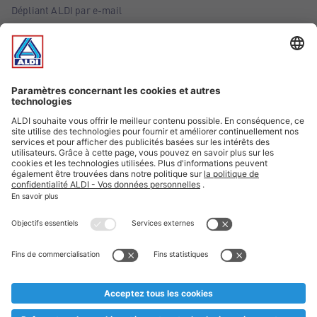
Dépliant ALDI par e-mail
Offres
Infos essentielles
Suivez ALDI Belgique
Textes marqués d'un astérisque et mentions légales
* Nous vendons ces articles temporairement et jusqu'à
épuisement des stocks. Nous comptons sur votre compréhension
au cas où, malgré le planning bien étudié, nous serions
prématurément en rupture de stock. Prix Recupel et TVA incl.
** Sur ce site, l’utilisation de la forme masculine a été adoptée