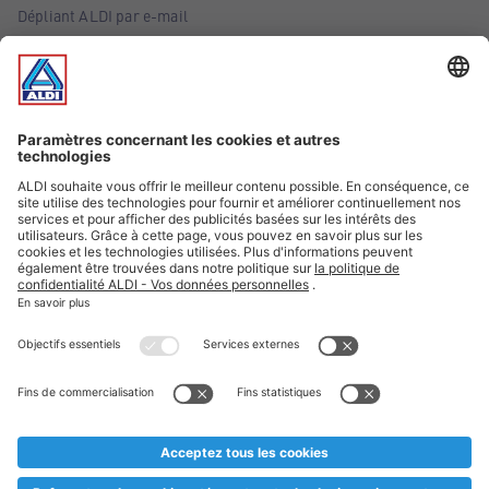
Dépliant ALDI par e-mail
Offres
Infos essentielles
Suivez ALDI Belgique
Textes marqués d'un astérisque et mentions légales
* Nous vendons ces articles temporairement et jusqu'à
épuisement des stocks. Nous comptons sur votre compréhension
au cas où, malgré le planning bien étudié, nous serions
prématurément en rupture de stock. Prix Recupel et TVA incl.
** Sur ce site, l’utilisation de la forme masculine a été adoptée