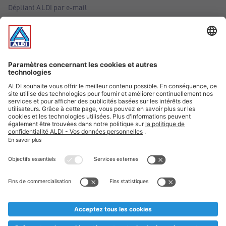
Dépliant ALDI par e-mail
Offres
Infos essentielles
Suivez ALDI Belgique
Textes marqués d'un astérisque et mentions légales
* Nous vendons ces articles temporairement et jusqu'à
épuisement des stocks. Nous comptons sur votre compréhension
au cas où, malgré le planning bien étudié, nous serions
prématurément en rupture de stock. Prix Recupel et TVA incl.
** Sur ce site, l’utilisation de la forme masculine a été adoptée