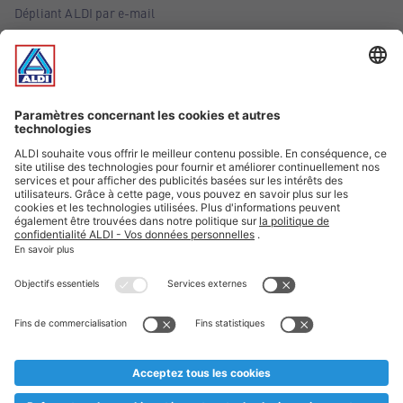
Dépliant ALDI par e-mail
Offres
Infos essentielles
Suivez ALDI Belgique
Textes marqués d'un astérisque et mentions légales
* Nous vendons ces articles temporairement et jusqu'à
épuisement des stocks. Nous comptons sur votre compréhension
au cas où, malgré le planning bien étudié, nous serions
prématurément en rupture de stock. Prix Recupel et TVA incl.
** Sur ce site, l’utilisation de la forme masculine a été adoptée