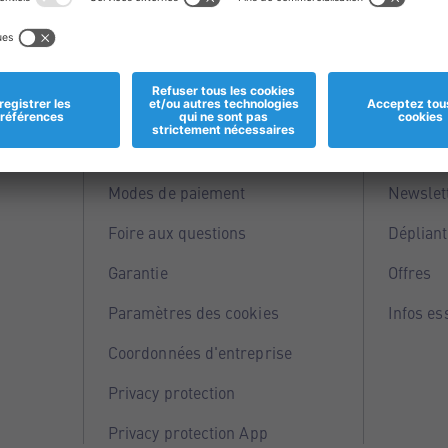
Informations
Servi
Magasins
Points 
Modes de paiement
Newslet
Foire aux questions
Dépliant
Garantie
Offres
Paramètres des cookies
Infos es
Coordonnées d'entreprise
Privacy protection
Privacy protection App