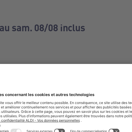
 au sam. 08/08 inclus
e manquez aucune de nos offres.
S