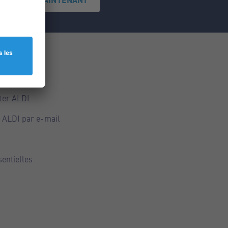
ce
ALDI
ter ALDI
 ALDI par e-mail
sentielles