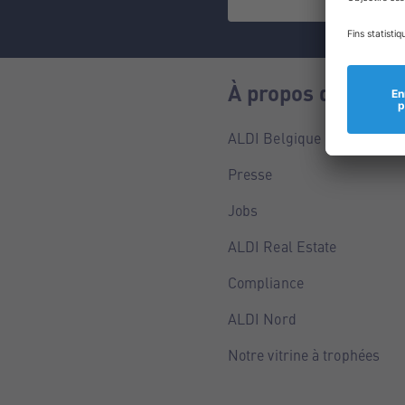
À propos de nous
ALDI Belgique
Presse
Jobs
ALDI Real Estate
Compliance
ALDI Nord
Notre vitrine à trophées