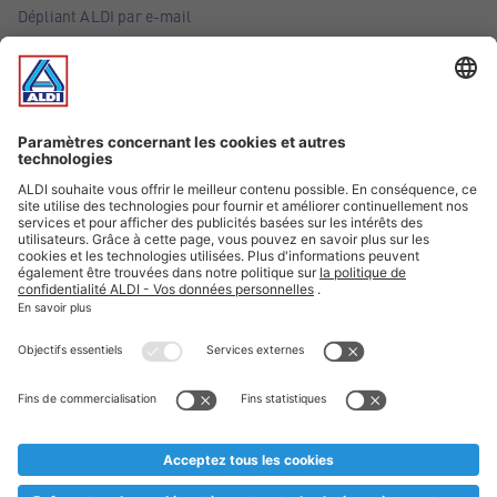
Dépliant ALDI par e-mail
Offres
Infos essentielles
Suivez ALDI Belgique
Textes marqués d'un astérisque et mentions légales
* Nous vendons ces articles temporairement et jusqu'à
épuisement des stocks. Nous comptons sur votre compréhension
au cas où, malgré le planning bien étudié, nous serions
prématurément en rupture de stock. Prix Recupel et TVA incl.
** Sur ce site, l’utilisation de la forme masculine a été adoptée