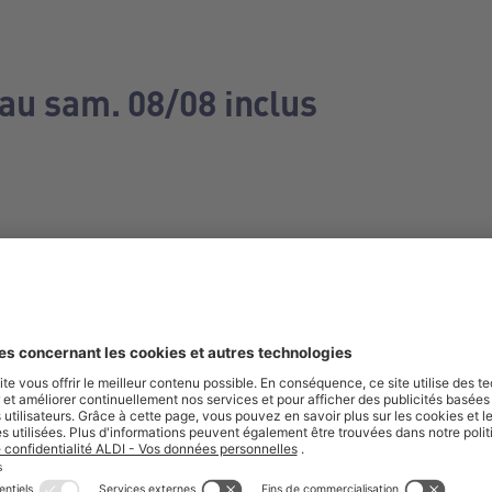
 au sam. 08/08 inclus
e manquez aucune de nos offres.
S