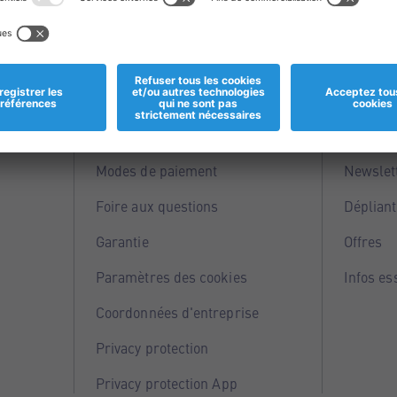
Informations
Servi
Magasins
Points 
Modes de paiement
Newslet
Foire aux questions
Dépliant
Garantie
Offres
Paramètres des cookies
Infos es
Coordonnées d'entreprise
Privacy protection
Privacy protection App