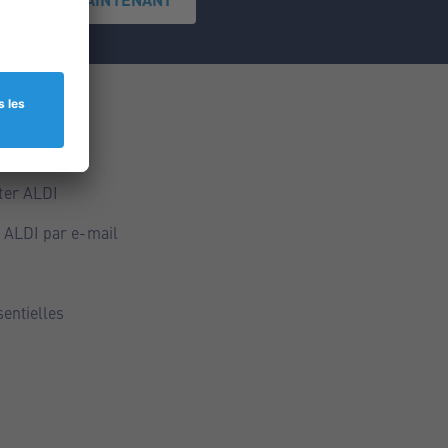
ce
ALDI
ter ALDI
 ALDI par e-mail
sentielles