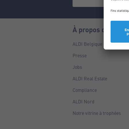
À propos de nous
ALDI Belgique
Presse
Jobs
ALDI Real Estate
Compliance
ALDI Nord
Notre vitrine à trophées