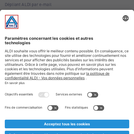
Dépliant ALDI par e-mail
Offres
Infos essentielles
Suivez ALDI Belgique
Textes marqués d'un astérisque et mentions légales
* Nous vendons ces articles temporairement et jusqu'à
épuisement des stocks. Nous comptons sur votre compréhension
au cas où, malgré le planning bien étudié, nous serions
prématurément en rupture de stock. Prix Recupel et TVA incl.
** Sur ce site, l’utilisation de la forme masculine a été adoptée