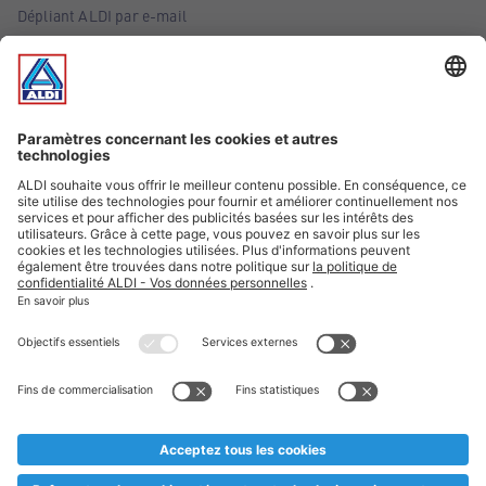
Dépliant ALDI par e-mail
Offres
Infos essentielles
Suivez ALDI Belgique
Textes marqués d'un astérisque et mentions légales
* Nous vendons ces articles temporairement et jusqu'à
épuisement des stocks. Nous comptons sur votre compréhension
au cas où, malgré le planning bien étudié, nous serions
prématurément en rupture de stock. Prix Recupel et TVA incl.
** Sur ce site, l’utilisation de la forme masculine a été adoptée