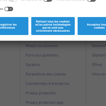
Informations
Servi
Magasins
Points 
Modes de paiement
Newslet
Foire aux questions
Dépliant
Garantie
Offres
Paramètres des cookies
Infos es
Coordonnées d'entreprise
Privacy protection
Privacy protection App