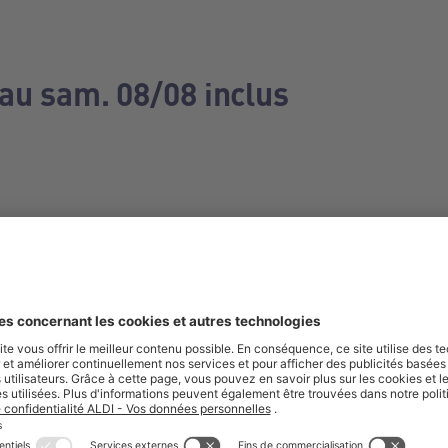
 au sam. 08/08 inclus
e manquez aucune de nos offres.
S