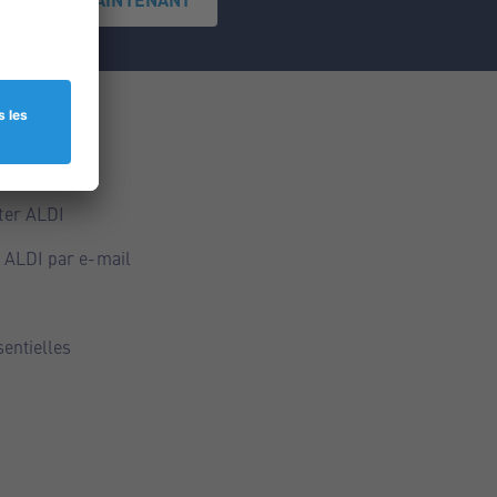
ce
ALDI
ter ALDI
 ALDI par e-mail
sentielles