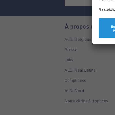
À propos de nous
ALDI Belgique
Presse
Jobs
ALDI Real Estate
Compliance
ALDI Nord
Notre vitrine à trophées