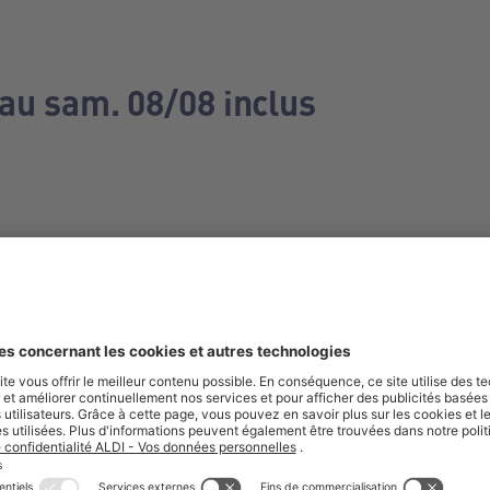
 au sam. 08/08 inclus
e manquez aucune de nos offres.
S