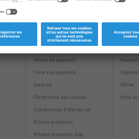
Informations
Servi
Magasins
Points 
Modes de paiement
Newslet
Foire aux questions
Dépliant
Garantie
Offres
Paramètres des cookies
Infos es
Coordonnées d'entreprise
Privacy protection
Privacy protection App