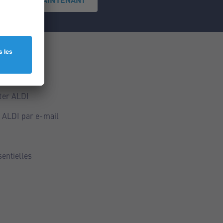
ce
ALDI
ter ALDI
 ALDI par e-mail
sentielles