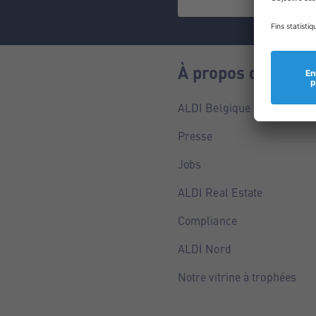
À propos de nous
ALDI Belgique
Presse
Jobs
ALDI Real Estate
Compliance
ALDI Nord
Notre vitrine à trophées