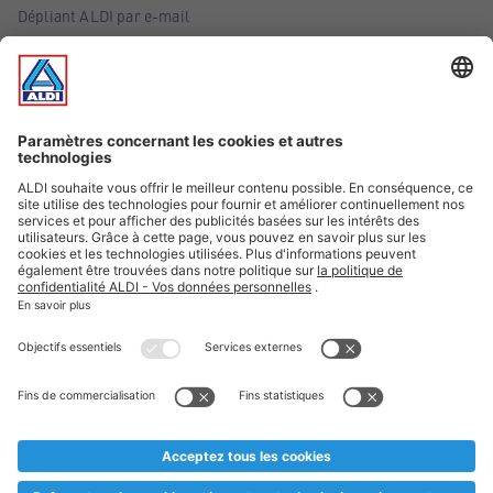
Dépliant ALDI par e-mail
Offres
Infos essentielles
Suivez ALDI Belgique
Textes marqués d'un astérisque et mentions légales
* Nous vendons ces articles temporairement et jusqu'à
épuisement des stocks. Nous comptons sur votre compréhension
au cas où, malgré le planning bien étudié, nous serions
prématurément en rupture de stock. Prix Recupel et TVA incl.
** Sur ce site, l’utilisation de la forme masculine a été adoptée