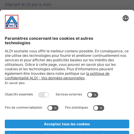
Dépliant ALDI par e-mail
Offres
Infos essentielles
Suivez ALDI Belgique
Textes marqués d'un astérisque et mentions légales
* Nous vendons ces articles temporairement et jusqu'à
épuisement des stocks. Nous comptons sur votre compréhension
au cas où, malgré le planning bien étudié, nous serions
prématurément en rupture de stock. Prix Recupel et TVA incl.
** Sur ce site, l’utilisation de la forme masculine a été adoptée