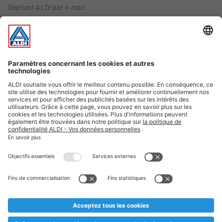
Dépliant ALDI par e-mail
Offres
Infos essentielles
Suivez ALDI Belgique
Textes marqués d'un astérisque et mentions légales
* Nous vendons ces articles temporairement et jusqu'à
épuisement des stocks. Nous comptons sur votre compréhension
au cas où, malgré le planning bien étudié, nous serions
prématurément en rupture de stock. Prix Recupel et TVA incl.
** Sur ce site, l’utilisation de la forme masculine a été adoptée