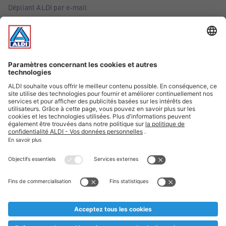
Dépliant ALDI par e-mail
Offres
Infos essentielles
Suivez ALDI Belgique
Textes marqués d'un astérisque et mentions légales
* Nous vendons ces articles temporairement et jusqu'à
épuisement des stocks. Nous comptons sur votre compréhension
au cas où, malgré le planning bien étudié, nous serions
prématurément en rupture de stock. Prix Recupel et TVA incl.
** Sur ce site, l’utilisation de la forme masculine a été adoptée