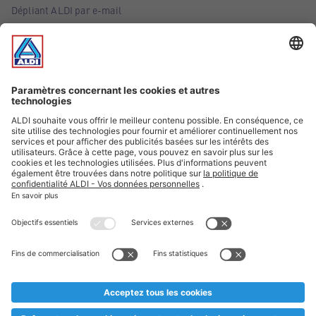
Dépliant ALDI par e-mail
Offres
Infos essentielles
Suivez ALDI Belgique
Textes marqués d'un astérisque et mentions légales
* Nous vendons ces articles temporairement et jusqu'à
épuisement des stocks. Nous comptons sur votre compréhension
au cas où, malgré le planning bien étudié, nous serions
prématurément en rupture de stock. Prix Recupel et TVA incl.
** Sur ce site, l’utilisation de la forme masculine a été adoptée