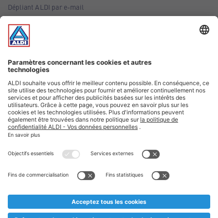
Dépliant ALDI par e-mail
Offres
Infos essentielles
Suivez ALDI Belgique
Textes marqués d'un astérisque et mentions légales
* Nous vendons ces articles temporairement et jusqu'à
épuisement des stocks. Nous comptons sur votre compréhension
au cas où, malgré le planning bien étudié, nous serions
prématurément en rupture de stock. Prix Recupel et TVA incl.
** Sur ce site, l’utilisation de la forme masculine a été adoptée