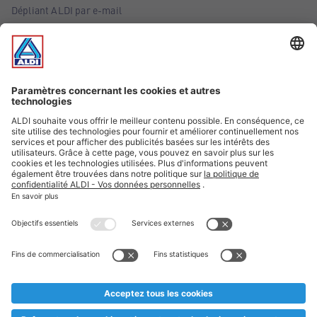
Dépliant ALDI par e-mail
Offres
Infos essentielles
Suivez ALDI Belgique
Textes marqués d'un astérisque et mentions légales
* Nous vendons ces articles temporairement et jusqu'à
épuisement des stocks. Nous comptons sur votre compréhension
au cas où, malgré le planning bien étudié, nous serions
prématurément en rupture de stock. Prix Recupel et TVA incl.
** Sur ce site, l’utilisation de la forme masculine a été adoptée