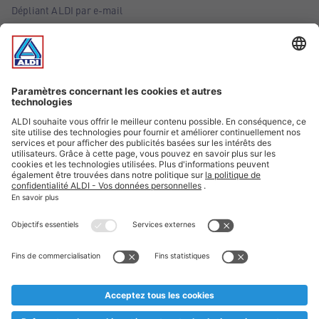
Dépliant ALDI par e-mail
Offres
Infos essentielles
Suivez ALDI Belgique
Textes marqués d'un astérisque et mentions légales
* Nous vendons ces articles temporairement et jusqu'à
épuisement des stocks. Nous comptons sur votre compréhension
au cas où, malgré le planning bien étudié, nous serions
prématurément en rupture de stock. Prix Recupel et TVA incl.
** Sur ce site, l’utilisation de la forme masculine a été adoptée