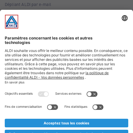
Dépliant ALDI par e-mail
Offres
Infos essentielles
Suivez ALDI Belgique
Textes marqués d'un astérisque et mentions légales
* Nous vendons ces articles temporairement et jusqu'à
épuisement des stocks. Nous comptons sur votre compréhension
au cas où, malgré le planning bien étudié, nous serions
prématurément en rupture de stock. Prix Recupel et TVA incl.
** Sur ce site, l’utilisation de la forme masculine a été adoptée