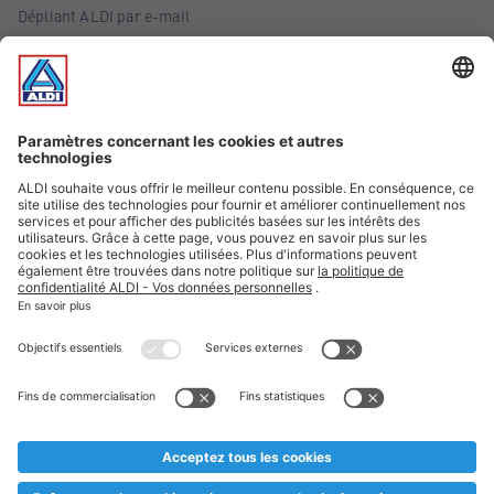
Dépliant ALDI par e-mail
Offres
Infos essentielles
Suivez ALDI Belgique
Textes marqués d'un astérisque et mentions légales
* Nous vendons ces articles temporairement et jusqu'à
épuisement des stocks. Nous comptons sur votre compréhension
au cas où, malgré le planning bien étudié, nous serions
prématurément en rupture de stock. Prix Recupel et TVA incl.
** Sur ce site, l’utilisation de la forme masculine a été adoptée