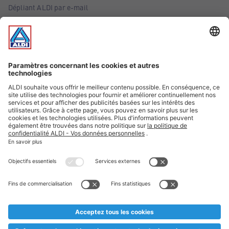
Dépliant ALDI par e-mail
Offres
Infos essentielles
Suivez ALDI Belgique
Textes marqués d'un astérisque et mentions légales
* Nous vendons ces articles temporairement et jusqu'à
épuisement des stocks. Nous comptons sur votre compréhension
au cas où, malgré le planning bien étudié, nous serions
prématurément en rupture de stock. Prix Recupel et TVA incl.
** Sur ce site, l’utilisation de la forme masculine a été adoptée