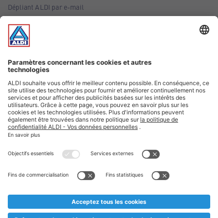
Dépliant ALDI par e-mail
Offres
Infos essentielles
Suivez ALDI Belgique
Textes marqués d'un astérisque et mentions légales
* Nous vendons ces articles temporairement et jusqu'à
épuisement des stocks. Nous comptons sur votre compréhension
au cas où, malgré le planning bien étudié, nous serions
prématurément en rupture de stock. Prix Recupel et TVA incl.
** Sur ce site, l’utilisation de la forme masculine a été adoptée