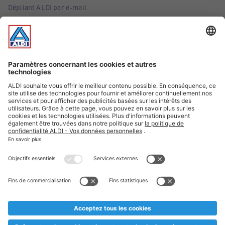
Dépliant ALDI par e-mail
Offres
Infos essentielles
Suivez ALDI Belgique
Textes marqués d'un astérisque et mentions légales
* Nous vendons ces articles temporairement et jusqu'à
épuisement des stocks. Nous comptons sur votre compréhension
au cas où, malgré le planning bien étudié, nous serions
prématurément en rupture de stock. Prix Recupel et TVA incl.
** Sur ce site, l’utilisation de la forme masculine a été adoptée